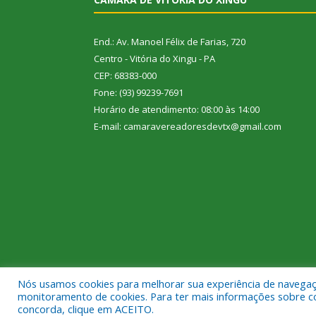
End.: Av. Manoel Félix de Farias, 720
Centro - Vitória do Xingu - PA
CEP: 68383-000
Fone: (93) 99239-7691
Horário de atendimento: 08:00 às 14:00
E-mail: camaravereadoresdevtx@gmail.com
Nós usamos cookies para melhorar sua experiência de navegação
Todos os direitos reservados a Câmara Municipal de
monitoramento de cookies. Para ter mais informações sobre como
concorda, clique em ACEITO.