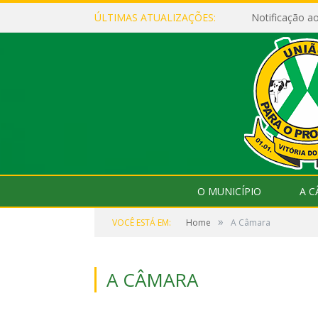
ÚLTIMAS ATUALIZAÇÕES:
Notificação 
O MUNICÍPIO
A 
»
VOCÊ ESTÁ EM:
Home
A Câmara
A CÂMARA