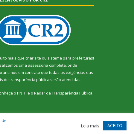
uito mais que
criar site
ou
sistema para prefeituras
!
ealizamos uma
assessoria
completa, onde
arantimos em contrato que todas as exigências das
eis de transparência pública
serão atendidas.
onheça o
PNTP
e o
Radar da Transparência Pública
a de
te
Acessar Área Administrativa
Acessar Webmail
ACEITO
Leia mais