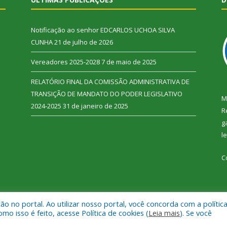
Notificação ao senhor EDCARLOS UCHOA SILVA
CUNHA
21 de julho de 2026
Vereadores 2025-2028
7 de maio de 2025
RELATÓRIO FINAL DA COMISSÃO ADMINISTRATIVA DE
TRANSIÇÃO DE MANDATO DO PODER LEGISLATIVO
M
2024-2025
31 de janeiro de 2025
R
g
l
C
 no portal. Ao utilizar nosso portal, você concorda com a polític
 Vitória do Xingu.
Mapa do Si
 isso é feito, acesse Política de cookies (
Leia mais
). Se você