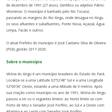
de dezembro de 1991 (27 anos). Gentílico ou adjetivo Pátrio:
Vitoriense. O município é banhado pelo Rio Tucuruí,
passando as margens do Rio Xingu, onde desagua no Xingu
os seus afluentes e subafluentes, Ponte Nova, Açaizal, Água
Limpa, Facão e outros.
O atual Prefeito do município é José Caetano Silva de Oliveira
(PSB) gestão 2017-2020.
Sobre o município
Vitória do Xingu é um município brasileiro do Estado do Pará.
Localiza-se a uma Latitude 02º52’48” Sul e a uma Longitude
52º00’36” Oeste, estando a uma Altitude de 0 metros. Após
sua criação como município no ano de 1991, Vitória do Xingu
passou a ter os o seguintes limites: ao Norte limite-se com
Porto de Moz e Senador José Porfírio, ao Sul e a Oeste com
Altamira e ao Leste com Senador José Porfírio.