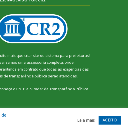
uito mais que
criar site
ou
sistema para prefeituras
!
ealizamos uma
assessoria
completa, onde
arantimos em contrato que todas as exigências das
eis de transparência pública
serão atendidas.
onheça o
PNTP
e o
Radar da Transparência Pública
a de
te
Acessar Área Administrativa
Acessar Webmail
ACEITO
Leia mais