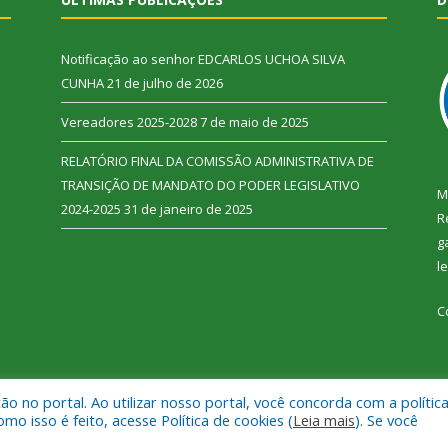
Notificação ao senhor EDCARLOS UCHOA SILVA
CUNHA
21 de julho de 2026
Vereadores 2025-2028
7 de maio de 2025
RELATÓRIO FINAL DA COMISSÃO ADMINISTRATIVA DE
TRANSIÇÃO DE MANDATO DO PODER LEGISLATIVO
M
2024-2025
31 de janeiro de 2025
R
g
l
C
 no portal. Ao utilizar nosso portal, você concorda com a polític
 Vitória do Xingu.
Mapa do Si
 isso é feito, acesse Política de cookies (
Leia mais
). Se você