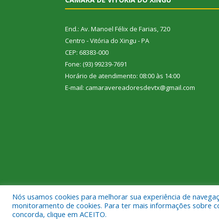
End.: Av. Manoel Félix de Farias, 720
Centro - Vitória do Xingu - PA
CEP: 68383-000
Fone: (93) 99239-7691
Horário de atendimento: 08:00 às 14:00
E-mail: camaravereadoresdevtx@gmail.com
Nós usamos cookies para melhorar sua experiência de navegação
Todos os direitos reservados a Câmara Municipal de
monitoramento de cookies. Para ter mais informações sobre como
concorda, clique em ACEITO.