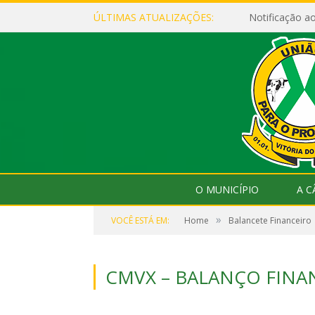
ÚLTIMAS ATUALIZAÇÕES:
Notificação 
O MUNICÍPIO
A 
»
VOCÊ ESTÁ EM:
Home
Balancete Financeiro
CMVX – BALANÇO FINAN