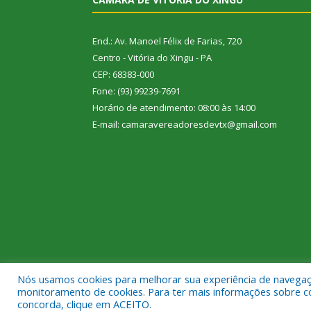
End.: Av. Manoel Félix de Farias, 720
Centro - Vitória do Xingu - PA
CEP: 68383-000
Fone: (93) 99239-7691
Horário de atendimento: 08:00 às 14:00
E-mail: camaravereadoresdevtx@gmail.com
Nós usamos cookies para melhorar sua experiência de navegação
Todos os direitos reservados a Câmara Municipal de
monitoramento de cookies. Para ter mais informações sobre como
concorda, clique em ACEITO.