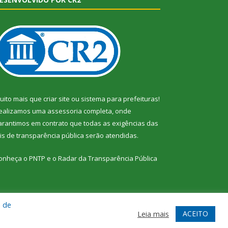
uito mais que
criar site
ou
sistema para prefeituras
!
ealizamos uma
assessoria
completa, onde
arantimos em contrato que todas as exigências das
eis de transparência pública
serão atendidas.
onheça o
PNTP
e o
Radar da Transparência Pública
a de
te
Acessar Área Administrativa
Acessar Webmail
ACEITO
Leia mais