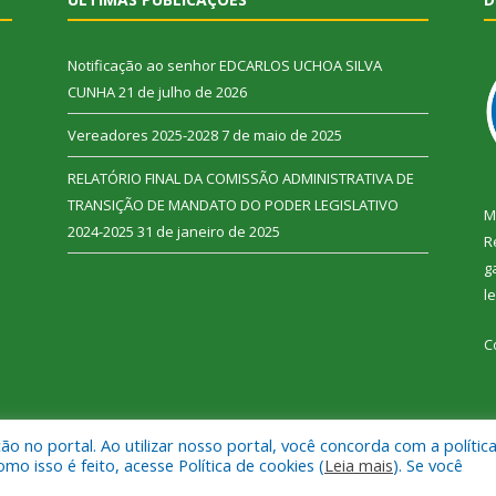
Notificação ao senhor EDCARLOS UCHOA SILVA
CUNHA
21 de julho de 2026
Vereadores 2025-2028
7 de maio de 2025
RELATÓRIO FINAL DA COMISSÃO ADMINISTRATIVA DE
TRANSIÇÃO DE MANDATO DO PODER LEGISLATIVO
M
2024-2025
31 de janeiro de 2025
R
g
l
C
 no portal. Ao utilizar nosso portal, você concorda com a polític
 Vitória do Xingu.
Mapa do Si
 isso é feito, acesse Política de cookies (
Leia mais
). Se você