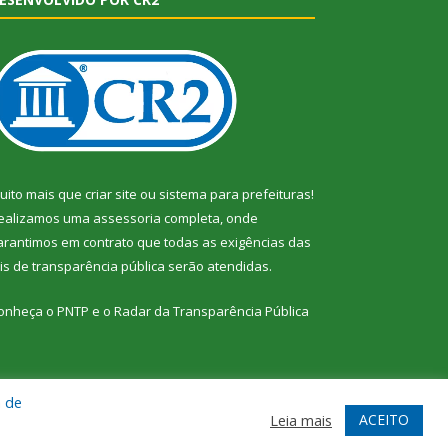
uito mais que
criar site
ou
sistema para prefeituras
!
ealizamos uma
assessoria
completa, onde
arantimos em contrato que todas as exigências das
eis de transparência pública
serão atendidas.
onheça o
PNTP
e o
Radar da Transparência Pública
a de
te
Acessar Área Administrativa
Acessar Webmail
ACEITO
Leia mais