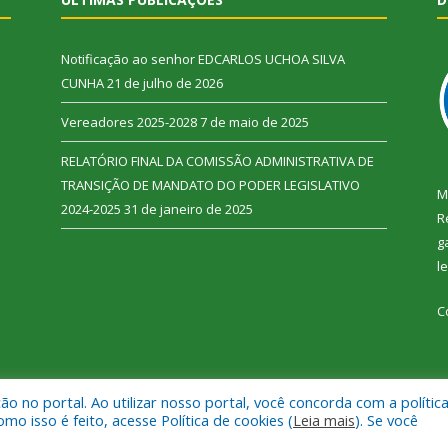
Notificação ao senhor EDCARLOS UCHOA SILVA
CUNHA
21 de julho de 2026
Vereadores 2025-2028
7 de maio de 2025
RELATÓRIO FINAL DA COMISSÃO ADMINISTRATIVA DE
TRANSIÇÃO DE MANDATO DO PODER LEGISLATIVO
M
2024-2025
31 de janeiro de 2025
R
g
l
C
 no portal. Ao utilizar nosso portal, você concorda com a polític
 Vitória do Xingu.
Mapa do Si
 isso é feito, acesse Política de cookies (
Leia mais
). Se você