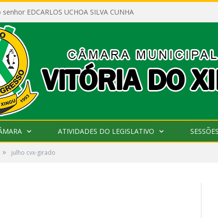
ao senhor EDCARLOS UCHOA SILVA CUNHA
CÂMARA
ATIVIDADES DO LEGISLATIVO
SESSÕE
»
julho cvx-girado