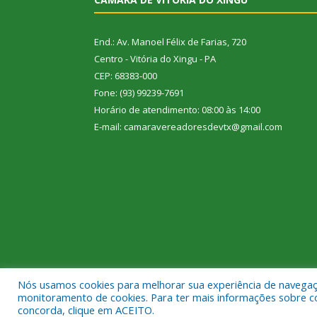
End.: Av. Manoel Félix de Farias, 720
Centro - Vitória do Xingu - PA
CEP: 68383-000
Fone: (93) 99239-7691
Horário de atendimento: 08:00 às 14:00
E-mail: camaravereadoresdevtx@gmail.com
Nós usamos cookies para melhorar sua experiência de navegação
Todos os direitos reservados a Câmara Municipal de
monitoramento de cookies. Para ter mais informações sobre como
concorda, clique em ACEITO.