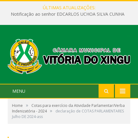
ÚLTIMAS ATUALIZAÇÕES:
Notificação ao senhor EDCARLOS UCHOA SILVA CUNHA
MENU
»
Home
Cotas para exercício da Atividade Parlamentar/Verba
»
Indenizatória - 2024
declaração de COTAS PARLAMENTARES
Julho DE 2024-ass