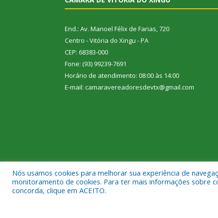
End.: Av. Manoel Félix de Farias, 720
Centro - Vitória do Xingu - PA
CEP: 68383-000
Fone: (93) 99239-7691
Horário de atendimento: 08:00 às 14:00
E-mail: camaravereadoresdevtx@gmail.com
Nós usamos cookies para melhorar sua experiência de navegação
monitoramento de cookies. Para ter mais informações sobre como
concorda, clique em ACEITO.
Todos os direitos reservados a Câmara Municipal de