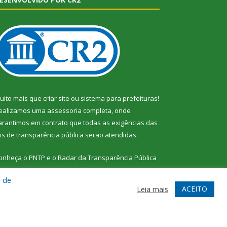
uito mais que
criar site
ou
sistema para prefeituras
!
ealizamos uma
assessoria
completa, onde
arantimos em contrato que todas as exigências das
eis de transparência pública
serão atendidas.
onheça o
PNTP
e o
Radar da Transparência Pública
a de
ACEITO
Leia mais
te
Acessar Área Administrativa
Acessar Webmail