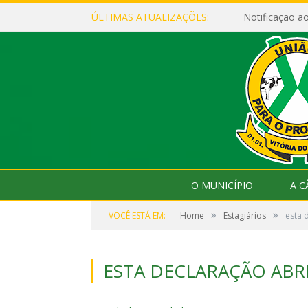
ÚLTIMAS ATUALIZAÇÕES:
Notificação 
O MUNICÍPIO
A 
»
»
VOCÊ ESTÁ EM:
Home
Estagiários
esta 
ESTA DECLARAÇÃO ABRI