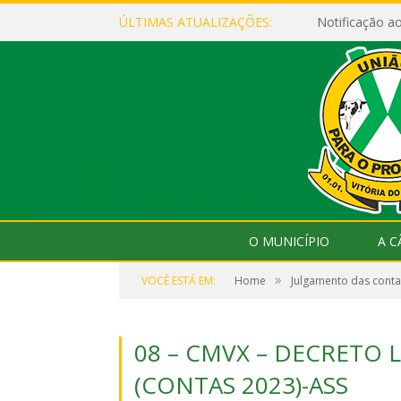
ÚLTIMAS ATUALIZAÇÕES:
Notificação 
O MUNICÍPIO
A 
»
VOCÊ ESTÁ EM:
Home
Julgamento das contas
08 – CMVX – DECRETO L
(CONTAS 2023)-ASS