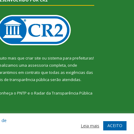
uito mais que
criar site
ou
sistema para prefeituras
!
ealizamos uma
assessoria
completa, onde
arantimos em contrato que todas as exigências das
eis de transparência pública
serão atendidas.
onheça o
PNTP
e o
Radar da Transparência Pública
a de
te
Acessar Área Administrativa
Acessar Webmail
ACEITO
Leia mais