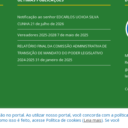
Notificação ao senhor EDCARLOS UCHOA SILVA
CUNHA
21 de julho de 2026
Vereadores 2025-2028
7 de maio de 2025
RELATÓRIO FINAL DA COMISSÃO ADMINISTRATIVA DE
TRANSIÇÃO DE MANDATO DO PODER LEGISLATIVO
M
2024-2025
31 de janeiro de 2025
R
g
l
C
 no portal. Ao utilizar nosso portal, você concorda com a polític
 Vitória do Xingu.
Mapa do Si
 isso é feito, acesse Política de cookies (
Leia mais
). Se você