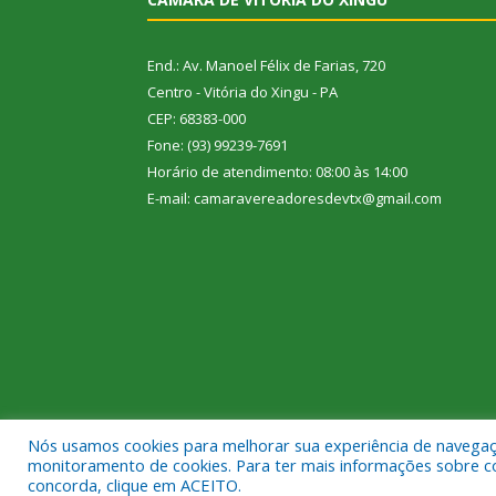
End.: Av. Manoel Félix de Farias, 720
Centro - Vitória do Xingu - PA
CEP: 68383-000
Fone: (93) 99239-7691
Horário de atendimento: 08:00 às 14:00
E-mail: camaravereadoresdevtx@gmail.com
Nós usamos cookies para melhorar sua experiência de navegação
Todos os direitos reservados a Câmara Municipal de
monitoramento de cookies. Para ter mais informações sobre como
concorda, clique em ACEITO.