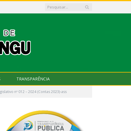
S
TRANSPARÊNCIA
islativo nº 012 – 2024 (Contas 2023)-ass