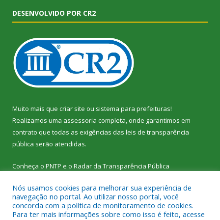
DESENVOLVIDO POR CR2
Muito mais que
criar site
ou
sistema para prefeituras
!
Realizamos uma
assessoria
completa, onde garantimos em
contrato que todas as exigências das
leis de transparência
pública
serão atendidas.
Conheça o
PNTP
e o
Radar da Transparência Pública
Nós usamos cookies para melhorar sua experiência de
navegação no portal. Ao utilizar nosso portal, você
concorda com a política de monitoramento de cookies.
Para ter mais informações sobre como isso é feito, acesse
Todos os direitos reservados a Câmara Municipal de Vitória do