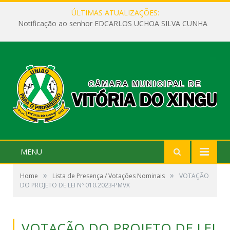
ÚLTIMAS ATUALIZAÇÕES:
Notificação ao senhor EDCARLOS UCHOA SILVA CUNHA
MENU
»
»
Home
Lista de Presença / Votações Nominais
VOTAÇÃO
DO PROJETO DE LEI Nº 010.2023-PMVX
VOTAÇÃO DO PROJETO DE LEI