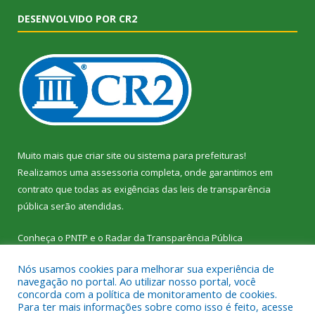
DESENVOLVIDO POR CR2
Muito mais que
criar site
ou
sistema para prefeituras
!
Realizamos uma
assessoria
completa, onde garantimos em
contrato que todas as exigências das
leis de transparência
pública
serão atendidas.
Conheça o
PNTP
e o
Radar da Transparência Pública
Nós usamos cookies para melhorar sua experiência de
navegação no portal. Ao utilizar nosso portal, você
concorda com a política de monitoramento de cookies.
Para ter mais informações sobre como isso é feito, acesse
Todos os direitos reservados a Câmara Municipal de Vitória do