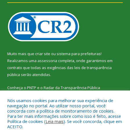
Muito mais que
criar site
ou
sistema para prefeituras
!
Realizamos uma
assessoria
completa, onde garantimos em
contrato que todas as exigências das
leis de transparência
pública
serão atendidas.
Conheça o
PNTP
e o
Radar da Transparência Pública
Nós usamos cookies para melhorar sua experiência de
navegação no portal. Ao utilizar nosso portal, você
concorda com a política de monitoramento de cookies.
Para ter mais informações sobre como isso é feito, acesse
Todos os direitos reservados a Câmara Municipal de Vitória do
Política de cookies (
Leia mais
). Se você concorda, clique em
Xingu.
ACEITO.