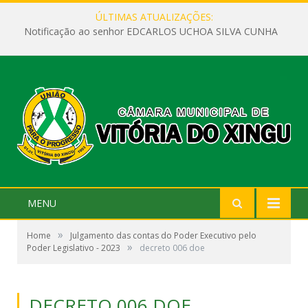
ÚLTIMAS ATUALIZAÇÕES:
Notificação ao senhor EDCARLOS UCHOA SILVA CUNHA
MENU
»
Home
Julgamento das contas do Poder Executivo pelo
»
Poder Legislativo - 2023
decreto 006 doe
DECRETO 006 DOE