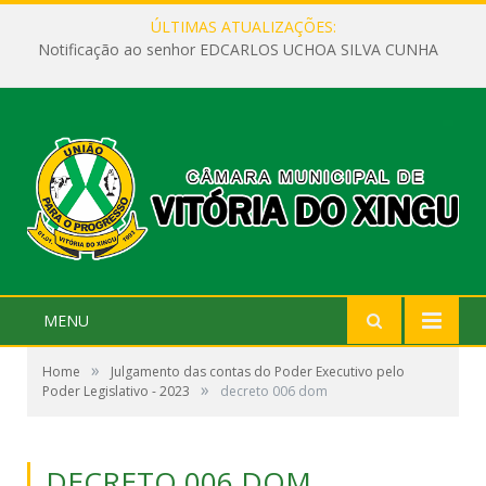
ÚLTIMAS ATUALIZAÇÕES:
Notificação ao senhor EDCARLOS UCHOA SILVA CUNHA
MENU
»
Home
Julgamento das contas do Poder Executivo pelo
»
Poder Legislativo - 2023
decreto 006 dom
DECRETO 006 DOM