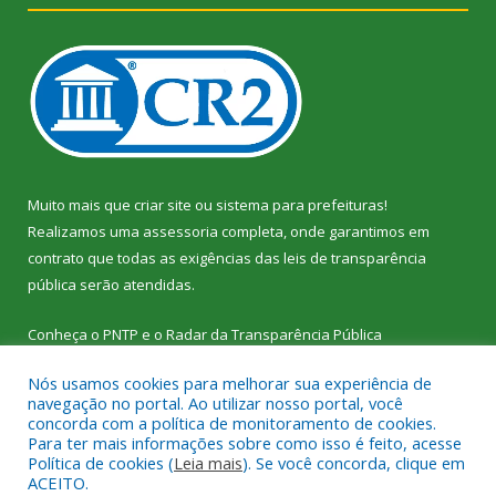
Muito mais que
criar site
ou
sistema para prefeituras
!
Realizamos uma
assessoria
completa, onde garantimos em
contrato que todas as exigências das
leis de transparência
pública
serão atendidas.
Conheça o
PNTP
e o
Radar da Transparência Pública
Nós usamos cookies para melhorar sua experiência de
navegação no portal. Ao utilizar nosso portal, você
concorda com a política de monitoramento de cookies.
Para ter mais informações sobre como isso é feito, acesse
Todos os direitos reservados a Câmara Municipal de Vitória do
Política de cookies (
Leia mais
). Se você concorda, clique em
Xingu.
ACEITO.