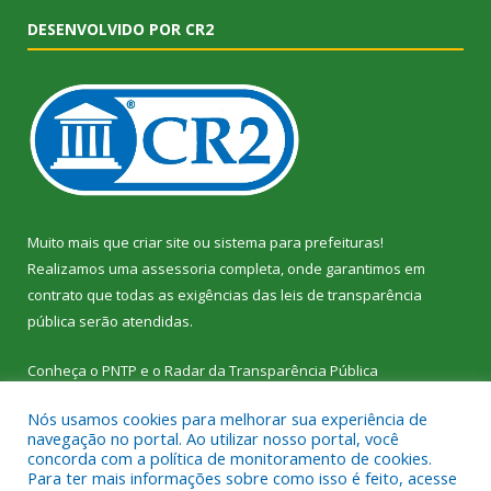
DESENVOLVIDO POR CR2
Muito mais que
criar site
ou
sistema para prefeituras
!
Realizamos uma
assessoria
completa, onde garantimos em
contrato que todas as exigências das
leis de transparência
pública
serão atendidas.
Conheça o
PNTP
e o
Radar da Transparência Pública
Nós usamos cookies para melhorar sua experiência de
navegação no portal. Ao utilizar nosso portal, você
concorda com a política de monitoramento de cookies.
Para ter mais informações sobre como isso é feito, acesse
Todos os direitos reservados a Câmara Municipal de Vitória do