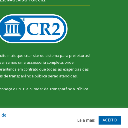
uito mais que
criar site
ou
sistema para prefeituras
!
ealizamos uma
assessoria
completa, onde
arantimos em contrato que todas as exigências das
eis de transparência pública
serão atendidas.
onheça o
PNTP
e o
Radar da Transparência Pública
a de
te
Acessar Área Administrativa
Acessar Webmail
ACEITO
Leia mais