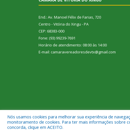
End.: Av. Manoel Félix de Farias, 720
Centro - Vitória do Xingu - PA
CEP: 68383-000
Fone: (93) 99239-7691
Horário de atendimento: 08:00 às 14:00
E-mail: camaravereadoresdevtx@gmail.com
Nós usamos cookies para melhorar sua experiência de navegação
Todos os direitos reservados a Câmara Municipal de
monitoramento de cookies. Para ter mais informações sobre como
concorda, clique em ACEITO.