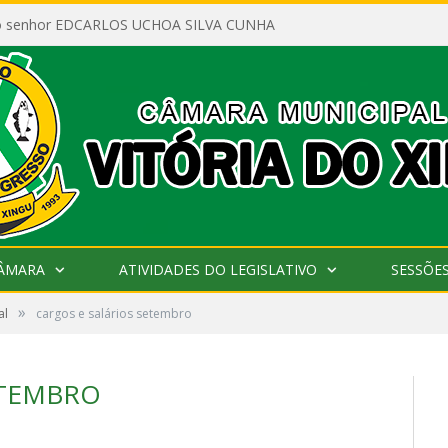
ao senhor EDCARLOS UCHOA SILVA CUNHA
CÂMARA
ATIVIDADES DO LEGISLATIVO
SESSÕE
»
al
cargos e salários setembro
ETEMBRO