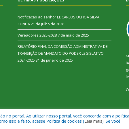
Notificação ao senhor EDCARLOS UCHOA SILVA
CUNHA
21 de julho de 2026
Vereadores 2025-2028
7 de maio de 2025
RELATÓRIO FINAL DA COMISSÃO ADMINISTRATIVA DE
TRANSIÇÃO DE MANDATO DO PODER LEGISLATIVO
M
2024-2025
31 de janeiro de 2025
R
g
l
C
 no portal. Ao utilizar nosso portal, você concorda com a polític
 Vitória do Xingu.
Mapa do Si
 isso é feito, acesse Política de cookies (
Leia mais
). Se você