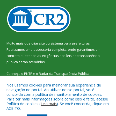
Muito mais que
criar site
ou
sistema para prefeituras
!
Realizamos uma
assessoria
completa, onde garantimos em
contrato que todas as exigências das
leis de transparência
pública
serão atendidas.
Conheça o
PNTP
e o
Radar da Transparência Pública
Nós usamos cookies para melhorar sua experiência de
navegação no portal. Ao utilizar nosso portal, você
concorda com a política de monitoramento de cookies.
Para ter mais informações sobre como isso é feito, acesse
Todos os direitos reservados a Câmara Municipal de Vitória do
Política de cookies (
Leia mais
). Se você concorda, clique em
Xingu.
ACEITO.