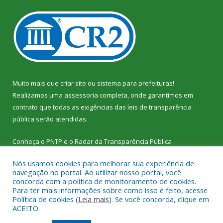
Muito mais que
criar site
ou
sistema para prefeituras
!
Realizamos uma
assessoria
completa, onde garantimos em
contrato que todas as exigências das
leis de transparência
pública
serão atendidas.
Conheça o
PNTP
e o
Radar da Transparência Pública
Nós usamos cookies para melhorar sua experiência de
navegação no portal. Ao utilizar nosso portal, você
concorda com a política de monitoramento de cookies.
Para ter mais informações sobre como isso é feito, acesse
Todos os direitos reservados a Câmara Municipal de Vitória do
Política de cookies (
Leia mais
). Se você concorda, clique em
Xingu.
ACEITO.