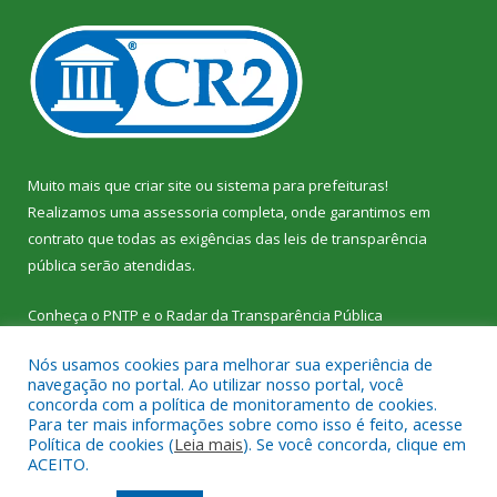
Muito mais que
criar site
ou
sistema para prefeituras
!
Realizamos uma
assessoria
completa, onde garantimos em
contrato que todas as exigências das
leis de transparência
pública
serão atendidas.
Conheça o
PNTP
e o
Radar da Transparência Pública
Nós usamos cookies para melhorar sua experiência de
navegação no portal. Ao utilizar nosso portal, você
concorda com a política de monitoramento de cookies.
Para ter mais informações sobre como isso é feito, acesse
Todos os direitos reservados a Câmara Municipal de Vitória do
Política de cookies (
Leia mais
). Se você concorda, clique em
Xingu.
ACEITO.