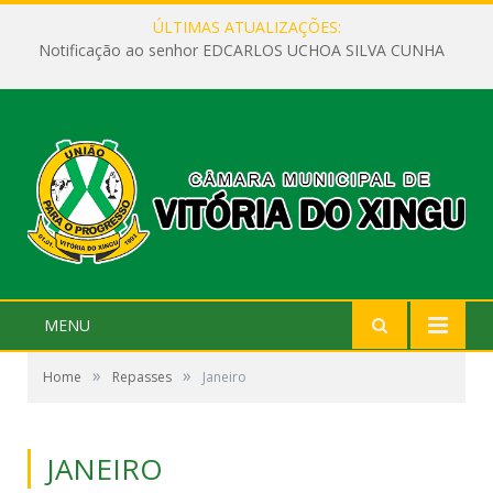
ÚLTIMAS ATUALIZAÇÕES:
Notificação ao senhor EDCARLOS UCHOA SILVA CUNHA
MENU
»
»
Home
Repasses
Janeiro
JANEIRO