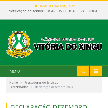
ÚLTIMAS ATUALIZAÇÕES:
Notificação ao senhor EDCARLOS UCHOA SILVA CUNHA
MENU
»
Home
Prestadores de Serviços
»
Terceirizados
declaração dezembro 2024
DECLARAÇÃO DEZEMBRO