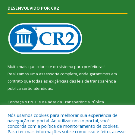
DESENVOLVIDO POR CR2
Muito mais que
criar site
ou
sistema para prefeituras
!
Realizamos uma
assessoria
completa, onde garantimos em
contrato que todas as exigências das
leis de transparência
pública
serão atendidas.
Conheça o
PNTP
e o
Radar da Transparência Pública
Nós usamos cookies para melhorar sua experiência de
navegação no portal. Ao utilizar nosso portal, você
concorda com a política de monitoramento de cookies.
Para ter mais informações sobre como isso é feito, acesse
Todos os direitos reservados a Câmara Municipal de Vitória do