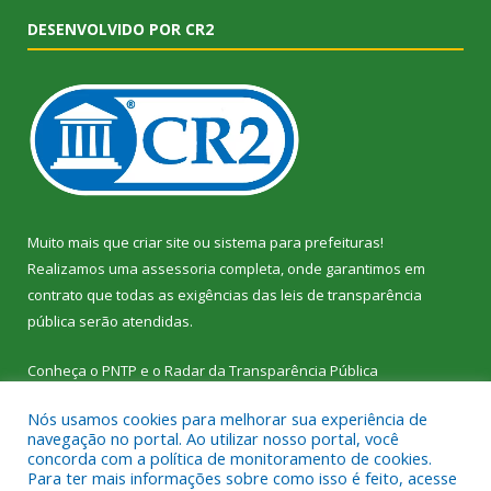
DESENVOLVIDO POR CR2
Muito mais que
criar site
ou
sistema para prefeituras
!
Realizamos uma
assessoria
completa, onde garantimos em
contrato que todas as exigências das
leis de transparência
pública
serão atendidas.
Conheça o
PNTP
e o
Radar da Transparência Pública
Nós usamos cookies para melhorar sua experiência de
navegação no portal. Ao utilizar nosso portal, você
concorda com a política de monitoramento de cookies.
Para ter mais informações sobre como isso é feito, acesse
Todos os direitos reservados a Câmara Municipal de Vitória do