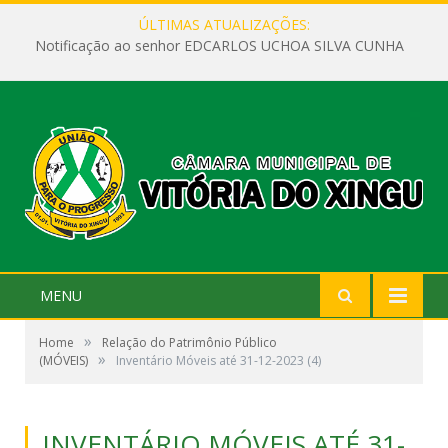
ÚLTIMAS ATUALIZAÇÕES:
Notificação ao senhor EDCARLOS UCHOA SILVA CUNHA
MENU
»
Home
Relação do Patrimônio Público
»
(MÓVEIS)
Inventário Móveis até 31-12-2023 (4)
INVENTÁRIO MÓVEIS ATÉ 31-