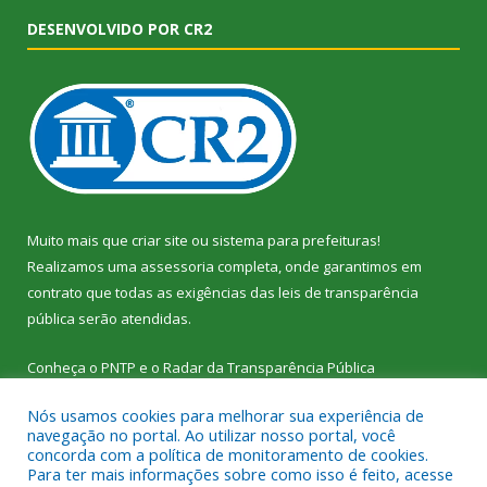
DESENVOLVIDO POR CR2
Muito mais que
criar site
ou
sistema para prefeituras
!
Realizamos uma
assessoria
completa, onde garantimos em
contrato que todas as exigências das
leis de transparência
pública
serão atendidas.
Conheça o
PNTP
e o
Radar da Transparência Pública
Nós usamos cookies para melhorar sua experiência de
navegação no portal. Ao utilizar nosso portal, você
concorda com a política de monitoramento de cookies.
Para ter mais informações sobre como isso é feito, acesse
Todos os direitos reservados a Câmara Municipal de Vitória do