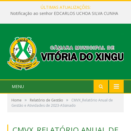
ÚLTIMAS ATUALIZAÇÕES:
Notificação ao senhor EDCARLOS UCHOA SILVA CUNHA
MENU
»
»
Home
Relatório de Gestão
CMVX_Relatório Anual de
Gestão e Atividades de 2023-ASsinado
CMVX_RELATÓRIO ANUAL DE