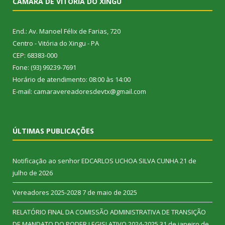
CÂMARA DE VITÓRIA DO XINGU
End.: Av. Manoel Félix de Farias, 720
Centro - Vitória do Xingu - PA
CEP: 68383-000
Fone: (93) 99239-7691
Horário de atendimento: 08:00 às 14:00
E-mail: camaravereadoresdevtx@gmail.com
ÚLTIMAS PUBLICAÇÕES
Notificação ao senhor EDCARLOS UCHOA SILVA CUNHA
21 de
julho de 2026
Vereadores 2025-2028
7 de maio de 2025
RELATÓRIO FINAL DA COMISSÃO ADMINISTRATIVA DE TRANSIÇÃO
DE MANDATO DO PODER LEGISLATIVO 2024-2025
31 de janeiro de