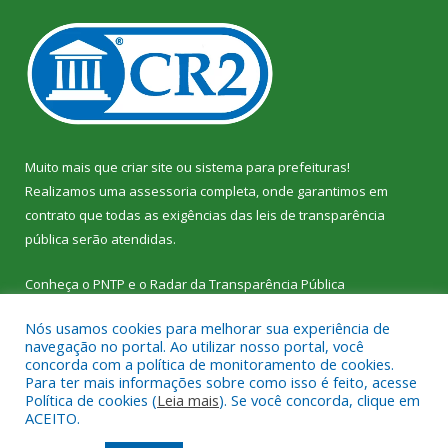
Muito mais que
criar site
ou
sistema para prefeituras
!
Realizamos uma
assessoria
completa, onde garantimos em
contrato que todas as exigências das
leis de transparência
pública
serão atendidas.
Conheça o
PNTP
e o
Radar da Transparência Pública
Nós usamos cookies para melhorar sua experiência de
navegação no portal. Ao utilizar nosso portal, você
concorda com a política de monitoramento de cookies.
Para ter mais informações sobre como isso é feito, acesse
Todos os direitos reservados a Câmara Municipal de Vitória do
Política de cookies (
Leia mais
). Se você concorda, clique em
Xingu.
ACEITO.