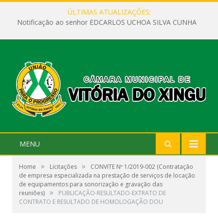
ÚLTIMAS ATUALIZAÇÕES:
Notificação ao senhor EDCARLOS UCHOA SILVA CUNHA
MENU
»
»
Home
Licitações
CONVITE Nº 1/2019-002 (Contratação
de empresa especializada na prestação de serviços de locação
de equipamentos para sonorização e gravação das
»
reuniões)
PUBLICAÇÃO-RESULTADO-EXTRATO DE
CONTRATO E RESULTADO DE HOMOLOGAÇÃO DOU