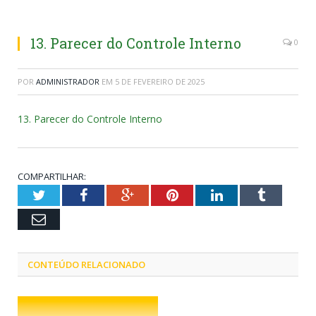
13. Parecer do Controle Interno
0
POR
ADMINISTRADOR
EM
5 DE FEVEREIRO DE 2025
13. Parecer do Controle Interno
COMPARTILHAR:
Twitter
Facebook
Google+
Pinterest
LinkedIn
Tumblr
Email
CONTEÚDO RELACIONADO