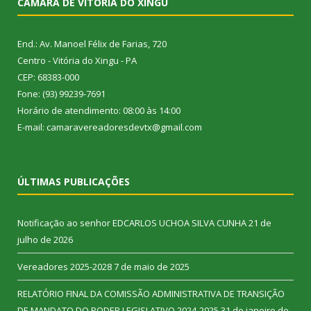
CÂMARA DE VITÓRIA DO XINGU
End.: Av. Manoel Félix de Farias, 720
Centro - Vitória do Xingu - PA
CEP: 68383-000
Fone: (93) 99239-7691
Horário de atendimento: 08:00 às 14:00
E-mail: camaravereadoresdevtx@gmail.com
ÚLTIMAS PUBLICAÇÕES
Notificação ao senhor EDCARLOS UCHOA SILVA CUNHA
21 de
julho de 2026
Vereadores 2025-2028
7 de maio de 2025
RELATÓRIO FINAL DA COMISSÃO ADMINISTRATIVA DE TRANSIÇÃO
DE MANDATO DO PODER LEGISLATIVO 2024-2025
31 de janeiro de