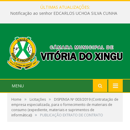
ÚLTIMAS ATUALIZAÇÕES:
Notificação ao senhor EDCARLOS UCHOA SILVA CUNHA
MENU
»
»
Home
Licitações
DISPENSA Nº 003/2019 (Contratação de
empresa especializada, para o fornecimento de materiais de
consumo (expediente, materiais e suprimentos de
»
informática))
PUBLICAÇÃO EXTRATO DE CONTRATO