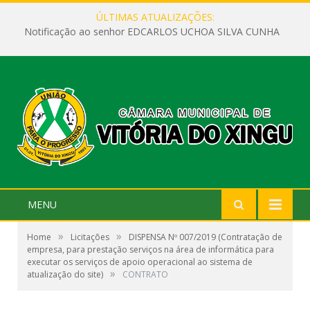
ÚLTIMAS ATUALIZAÇÕES:
Notificação ao senhor EDCARLOS UCHOA SILVA CUNHA
MENU
»
»
Home
Licitações
DISPENSA Nº 007/2019 (Contratação de
empresa, para prestação serviços na área de informática para
executar os serviços de apoio operacional ao sistema de
»
atualização do site)
CONTRATO