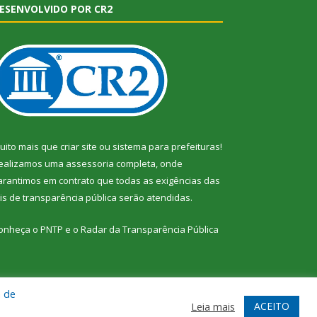
ESENVOLVIDO POR CR2
uito mais que
criar site
ou
sistema para prefeituras
!
ealizamos uma
assessoria
completa, onde
arantimos em contrato que todas as exigências das
eis de transparência pública
serão atendidas.
onheça o
PNTP
e o
Radar da Transparência Pública
a de
te
Acessar Área Administrativa
Acessar Webmail
ACEITO
Leia mais