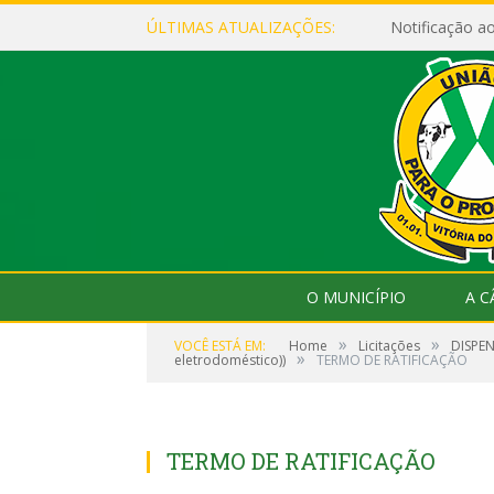
ÚLTIMAS ATUALIZAÇÕES:
Notificação 
O MUNICÍPIO
A 
»
»
VOCÊ ESTÁ EM:
Home
Licitações
DISPEN
»
eletrodoméstico))
TERMO DE RATIFICAÇÃO
TERMO DE RATIFICAÇÃO