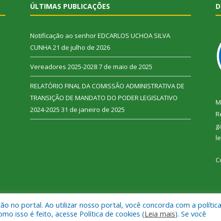
ÚLTIMAS PUBLICAÇÕES
D
Notificação ao senhor EDCARLOS UCHOA SILVA
CUNHA
21 de julho de 2026
Vereadores 2025-2028
7 de maio de 2025
RELATÓRIO FINAL DA COMISSÃO ADMINISTRATIVA DE
TRANSIÇÃO DE MANDATO DO PODER LEGISLATIVO
M
2024-2025
31 de janeiro de 2025
R
g
l
C
 no portal. Ao utilizar nosso portal, você concorda com a polític
 Vitória do Xingu.
Mapa do Si
 isso é feito, acesse Política de cookies (
Leia mais
). Se você