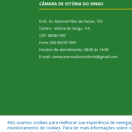
CÂMARA DE VITÓRIA DO XINGU
End.: Av. Manoel Félix de Farias, 720
Centro - Vitória do Xingu - PA
CEP: 68383-000
Fone: (93) 99239-7691
Horário de atendimento: 08:00 às 14:00
E-mail: camaravereadoresdevtx@gmail.com
Nós usamos cookies para melhorar sua experiência de navegação
Todos os direitos reservados a Câmara Municipal de
monitoramento de cookies. Para ter mais informações sobre como