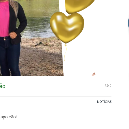
ão
0
NOTÍCIAS
Napoleão!