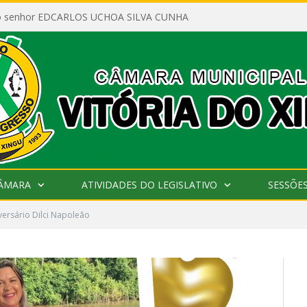
ao senhor EDCARLOS UCHOA SILVA CUNHA
CÂMARA
ATIVIDADES DO LEGISLATIVO
SESSÕE
iversário Dilci Napoleão