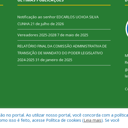
Notificação ao senhor EDCARLOS UCHOA SILVA
CUNHA
21 de julho de 2026
Vereadores 2025-2028
7 de maio de 2025
RELATÓRIO FINAL DA COMISSÃO ADMINISTRATIVA DE
TRANSIÇÃO DE MANDATO DO PODER LEGISLATIVO
M
2024-2025
31 de janeiro de 2025
R
g
l
C
 no portal. Ao utilizar nosso portal, você concorda com a polític
 Vitória do Xingu.
Mapa do Si
 isso é feito, acesse Política de cookies (
Leia mais
). Se você