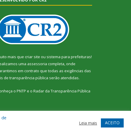
uito mais que
criar site
ou
sistema para prefeituras
!
ealizamos uma
assessoria
completa, onde
arantimos em contrato que todas as exigências das
eis de transparência pública
serão atendidas.
onheça o
PNTP
e o
Radar da Transparência Pública
a de
te
Acessar Área Administrativa
Acessar Webmail
ACEITO
Leia mais