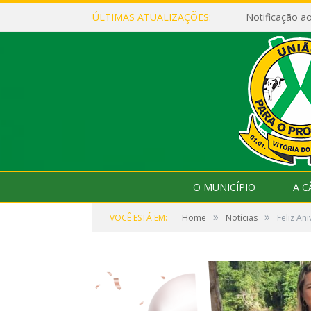
ÚLTIMAS ATUALIZAÇÕES:
Notificação 
O MUNICÍPIO
A 
»
»
VOCÊ ESTÁ EM:
Home
Notícias
Feliz An