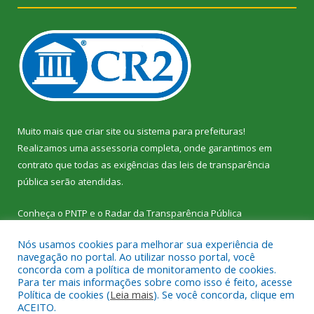
Muito mais que
criar site
ou
sistema para prefeituras
!
Realizamos uma
assessoria
completa, onde garantimos em
contrato que todas as exigências das
leis de transparência
pública
serão atendidas.
Conheça o
PNTP
e o
Radar da Transparência Pública
Nós usamos cookies para melhorar sua experiência de
navegação no portal. Ao utilizar nosso portal, você
concorda com a política de monitoramento de cookies.
Para ter mais informações sobre como isso é feito, acesse
Todos os direitos reservados a Câmara Municipal de Vitória do
Política de cookies (
Leia mais
). Se você concorda, clique em
Xingu.
ACEITO.