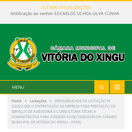
ÚLTIMAS ATUALIZAÇÕES:
Notificação ao senhor EDCARLOS UCHOA SILVA CUNHA
MENU
»
»
Home
Licitações
INEXIGIBILIDADE DE LICITAÇÃO Nº
6/2023-003 (CONTRATAÇÃO DE EMPRESA PARA PRESTAÇÃO DE
SERVIÇOS DE ASSESSORIA E CONSULTORIA TÉCNICA
ADMINISTRATIVA PARA ATENDER AS NECESSIDADES DA CÂMARA
MUNICIPAL DE VITÓRIA DO XINGU – PARÁ)