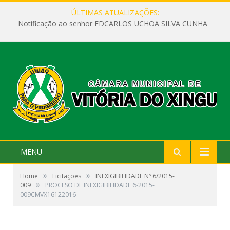
ÚLTIMAS ATUALIZAÇÕES:
Notificação ao senhor EDCARLOS UCHOA SILVA CUNHA
MENU
»
»
Home
Licitações
INEXIGIBILIDADE Nº 6/2015-
»
009
PROCESO DE INEXIGIBILIDADE 6-2015-
009CMVX16122016