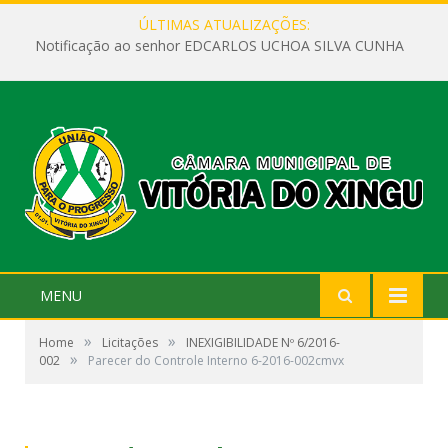
ÚLTIMAS ATUALIZAÇÕES:
Notificação ao senhor EDCARLOS UCHOA SILVA CUNHA
MENU
»
»
Home
Licitações
INEXIGIBILIDADE Nº 6/2016-
»
002
Parecer do Controle Interno 6-2016-002cmvx