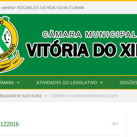
ao senhor EDCARLOS UCHOA SILVA CUNHA
CÂMARA
ATIVIDADES DO LEGISLATIVO
SESSÕE
»
IBILIDADE Nº 6/2016-003
CONTRATO 6-2016-003CMVX15122016
122016
0