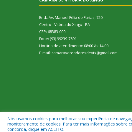
End.: Av. Manoel Félix de Farias, 720
Centro - Vitória do Xingu - PA
CEP: 68383-000
Fone: (93) 99239-7691
Horário de atendimento: 08:00 às 14:00
E-mail: camaravereadoresdevtx@gmail.com
Nós usamos cookies para melhorar sua experiência de navegação
Todos os direitos reservados a Câmara Municipal de
monitoramento de cookies. Para ter mais informações sobre como
concorda, clique em ACEITO.