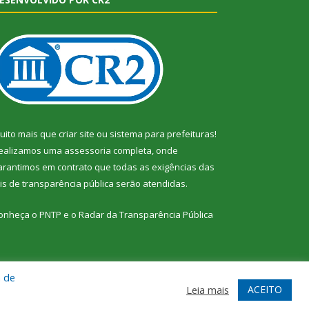
uito mais que
criar site
ou
sistema para prefeituras
!
ealizamos uma
assessoria
completa, onde
arantimos em contrato que todas as exigências das
eis de transparência pública
serão atendidas.
onheça o
PNTP
e o
Radar da Transparência Pública
a de
te
Acessar Área Administrativa
Acessar Webmail
ACEITO
Leia mais