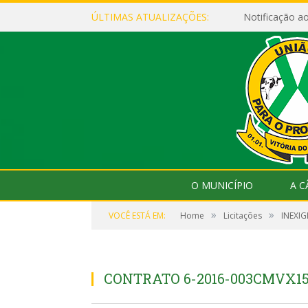
ÚLTIMAS ATUALIZAÇÕES:
Notificação 
O MUNICÍPIO
A 
»
»
VOCÊ ESTÁ EM:
Home
Licitações
INEXIG
CONTRATO 6-2016-003CMVX15