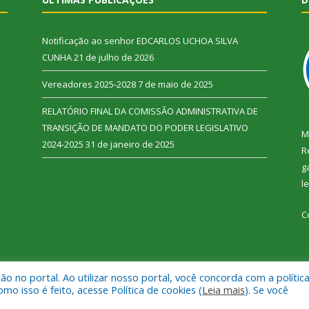
Notificação ao senhor EDCARLOS UCHOA SILVA
CUNHA
21 de julho de 2026
Vereadores 2025-2028
7 de maio de 2025
RELATÓRIO FINAL DA COMISSÃO ADMINISTRATIVA DE
TRANSIÇÃO DE MANDATO DO PODER LEGISLATIVO
M
2024-2025
31 de janeiro de 2025
R
g
l
C
 no portal. Ao utilizar nosso portal, você concorda com a polític
 Vitória do Xingu.
Mapa do Si
 isso é feito, acesse Política de cookies (
Leia mais
). Se você