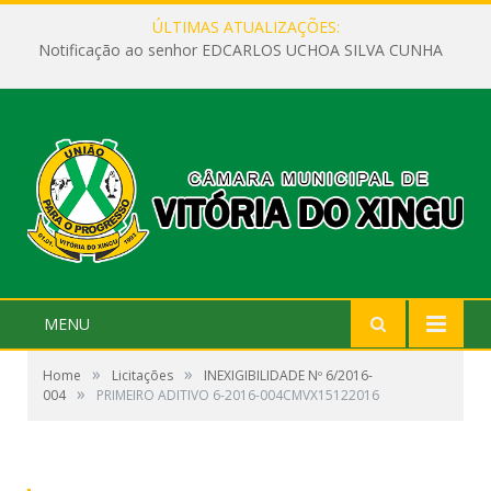
ÚLTIMAS ATUALIZAÇÕES:
Notificação ao senhor EDCARLOS UCHOA SILVA CUNHA
MENU
»
»
Home
Licitações
INEXIGIBILIDADE Nº 6/2016-
»
004
PRIMEIRO ADITIVO 6-2016-004CMVX15122016