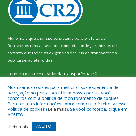
Muito mais que
criar site
ou
sistema para prefeituras
!
Realizamos uma
assessoria
completa, onde garantimos em
contrato que todas as exigências das
leis de transparência
pública
serão atendidas.
Conheça o
PNTP
e o
Radar da Transparência Pública
Nós usamos cookies para melhorar sua experiência de
navegação no portal. Ao utilizar nosso portal, você
concorda com a política de monitoramento de cookies.
Para ter mais informações sobre como isso é feito, acesse
Todos os direitos reservados a Câmara Municipal de Vitória do
Política de cookies (
Leia mais
). Se você concorda, clique em
Xingu.
ACEITO.
Mapa do Site
Acessar Área Administrativa
ACEITO
Leia mais
Acessar Webmail