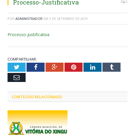
Processo-Justificativa
0
POR
ADMINISTRADOR
EM
3 DE SETEMBRO DE 2019
Processo-Justificativa
COMPARTILHAR:
Twitter
Facebook
Google+
Pinterest
LinkedIn
Tumblr
Email
CONTEÚDO RELACIONADO