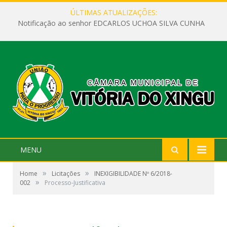
ÚLTIMAS ATUALIZAÇÕES:
Notificação ao senhor EDCARLOS UCHOA SILVA CUNHA
MENU
»
»
Home
Licitações
INEXIGIBILIDADE Nº 6/2018-
»
002
Processo-Justificativa