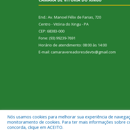
End.: Av. Manoel Félix de Farias, 720
Centro - Vitória do Xingu - PA
CEP: 68383-000
Fone: (93) 99239-7691
Horário de atendimento: 08:00 às 14:00
E-mail: camaravereadoresdevtx@gmail.com
Nós usamos cookies para melhorar sua experiência de navegação
Todos os direitos reservados a Câmara Municipal de
monitoramento de cookies. Para ter mais informações sobre como
concorda, clique em ACEITO.