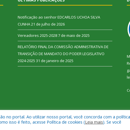
Notificação ao senhor EDCARLOS UCHOA SILVA
CUNHA
21 de julho de 2026
Vereadores 2025-2028
7 de maio de 2025
RELATÓRIO FINAL DA COMISSÃO ADMINISTRATIVA DE
TRANSIÇÃO DE MANDATO DO PODER LEGISLATIVO
M
2024-2025
31 de janeiro de 2025
R
g
l
C
 no portal. Ao utilizar nosso portal, você concorda com a polític
 Vitória do Xingu.
Mapa do Si
 isso é feito, acesse Política de cookies (
Leia mais
). Se você