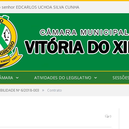
ao senhor EDCARLOS UCHOA SILVA CUNHA
CÂMARA
ATIVIDADES DO LEGISLATIVO
SESSÕE
»
IBILIDADE Nº 6/2018-003
Contrato
0