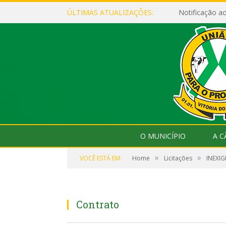
ÚLTIMAS ATUALIZAÇÕES:
Notificação 
O MUNICÍPIO
A 
»
»
VOCÊ ESTÁ EM:
Home
Licitações
INEXIG
Contrato