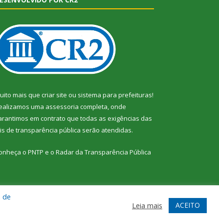
uito mais que
criar site
ou
sistema para prefeituras
!
ealizamos uma
assessoria
completa, onde
arantimos em contrato que todas as exigências das
eis de transparência pública
serão atendidas.
onheça o
PNTP
e o
Radar da Transparência Pública
a de
te
Acessar Área Administrativa
Acessar Webmail
ACEITO
Leia mais