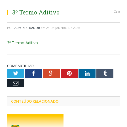
3º Termo Aditivo
0
POR
ADMINISTRADOR
EM
23 DE JANEIRO DE 2026
3º Termo Aditivo
COMPARTILHAR:
Twitter
Facebook
Google+
Pinterest
LinkedIn
Tumblr
Email
CONTEÚDO RELACIONADO