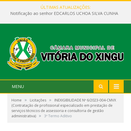
ÚLTIMAS ATUALIZAÇÕES:
Notificação ao senhor EDCARLOS UCHOA SILVA CUNHA
MENU
»
»
Home
Licitações
INEXIGIBILIDADE Nº 6/2023-004-CMVX
(Contratação de profissional especializado em prestação de
serviços técnicos de assessoria e consultoria de gestão
»
administrativa)
3º Termo Aditivo