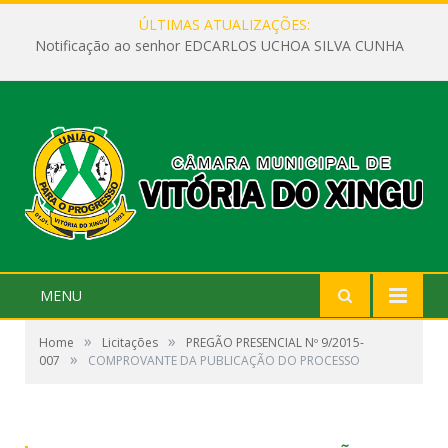
ÚLTIMAS ATUALIZAÇÕES:
Notificação ao senhor EDCARLOS UCHOA SILVA CUNHA
MENU
»
»
Home
Licitações
PREGÃO PRESENCIAL Nº 9/2015-
»
007
COMPROVANTE DA PUBLICAÇÃO DO PROCESSO