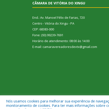
CÂMARA DE VITÓRIA DO XINGU
End.: Av. Manoel Félix de Farias, 720
Centro - Vitória do Xingu - PA
CEP: 68383-000
Fone: (93) 99239-7691
Horário de atendimento: 08:00 às 14:00
E-mail: camaravereadoresdevtx@gmail.com
Nós usamos cookies para melhorar sua experiência de navegação
Todos os direitos reservados a Câmara Municipal de
monitoramento de cookies. Para ter mais informações sobre como