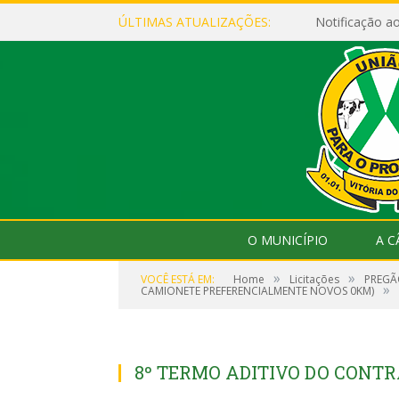
ÚLTIMAS ATUALIZAÇÕES:
Notificação 
O MUNICÍPIO
A 
»
»
VOCÊ ESTÁ EM:
Home
Licitações
PREGÃ
»
CAMIONETE PREFERENCIALMENTE NOVOS 0KM)
8º TERMO ADITIVO DO CONTR