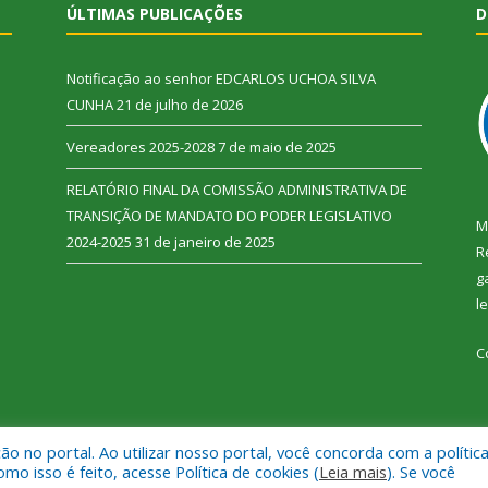
ÚLTIMAS PUBLICAÇÕES
D
Notificação ao senhor EDCARLOS UCHOA SILVA
CUNHA
21 de julho de 2026
Vereadores 2025-2028
7 de maio de 2025
RELATÓRIO FINAL DA COMISSÃO ADMINISTRATIVA DE
TRANSIÇÃO DE MANDATO DO PODER LEGISLATIVO
M
2024-2025
31 de janeiro de 2025
R
g
l
C
 no portal. Ao utilizar nosso portal, você concorda com a polític
 Vitória do Xingu.
Mapa do Si
 isso é feito, acesse Política de cookies (
Leia mais
). Se você