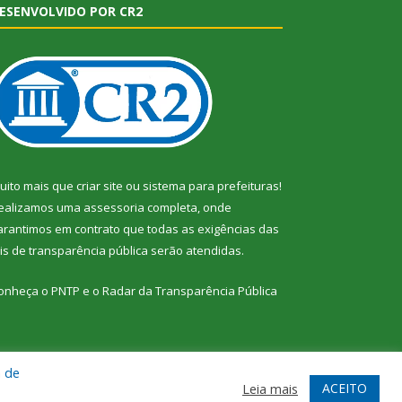
ESENVOLVIDO POR CR2
uito mais que
criar site
ou
sistema para prefeituras
!
ealizamos uma
assessoria
completa, onde
arantimos em contrato que todas as exigências das
eis de transparência pública
serão atendidas.
onheça o
PNTP
e o
Radar da Transparência Pública
a de
te
Acessar Área Administrativa
Acessar Webmail
ACEITO
Leia mais