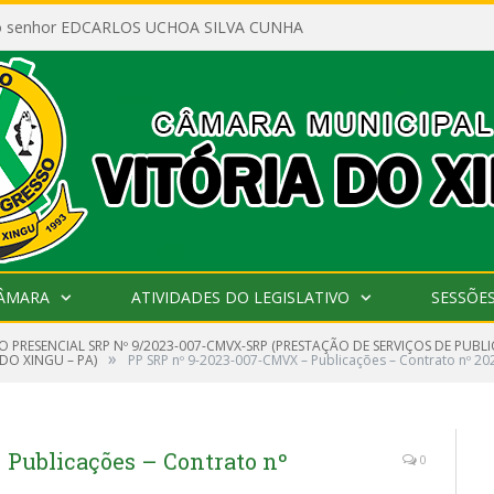
ao senhor EDCARLOS UCHOA SILVA CUNHA
CÂMARA
ATIVIDADES DO LEGISLATIVO
SESSÕE
 PRESENCIAL SRP Nº 9/2023-007-CMVX-SRP (PRESTAÇÃO DE SERVIÇOS DE PUBL
»
DO XINGU – PA)
PP SRP nº 9-2023-007-CMVX – Publicações – Contrato nº 20
Publicações – Contrato nº
0