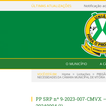
ÚLTIMAS ATUALIZAÇÕES:
Notificação 
O MUNICÍPIO
A 
»
»
VOCÊ ESTÁ EM:
Home
Licitações
PREGÃO
NECESSIDADES DA CÂMARA MUNICIPAL DE VITÓRIA 
PP SRP nº 9-2023-007-CMVX – 