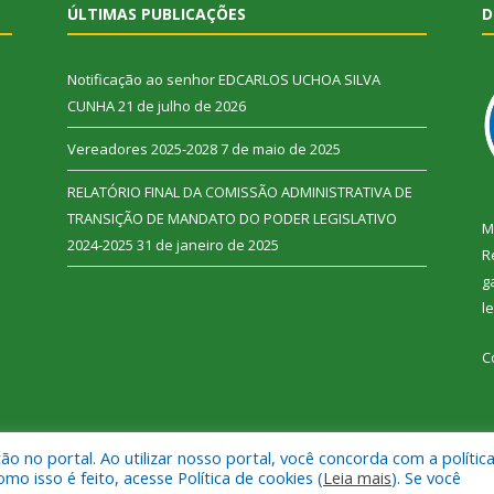
ÚLTIMAS PUBLICAÇÕES
D
Notificação ao senhor EDCARLOS UCHOA SILVA
CUNHA
21 de julho de 2026
Vereadores 2025-2028
7 de maio de 2025
RELATÓRIO FINAL DA COMISSÃO ADMINISTRATIVA DE
TRANSIÇÃO DE MANDATO DO PODER LEGISLATIVO
M
2024-2025
31 de janeiro de 2025
R
g
l
C
 no portal. Ao utilizar nosso portal, você concorda com a polític
 Vitória do Xingu.
Mapa do Si
 isso é feito, acesse Política de cookies (
Leia mais
). Se você