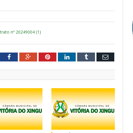
trato nº 20249004 (1)
tter
Facebook
Google+
Pinterest
LinkedIn
Tumblr
Email