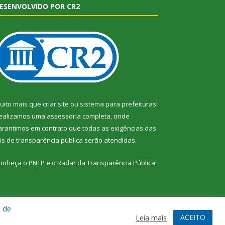
ESENVOLVIDO POR CR2
uito mais que
criar site
ou
sistema para prefeituras
!
ealizamos uma
assessoria
completa, onde
arantimos em contrato que todas as exigências das
eis de transparência pública
serão atendidas.
onheça o
PNTP
e o
Radar da Transparência Pública
a de
te
Acessar Área Administrativa
Acessar Webmail
ACEITO
Leia mais