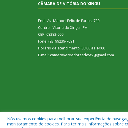
CÂMARA DE VITÓRIA DO XINGU
End.: Av. Manoel Félix de Farias, 720
Centro - Vitória do Xingu - PA
CEP: 68383-000
Fone: (93) 99239-7691
Horário de atendimento: 08:00 às 14:00
E-mail: camaravereadoresdevtx@gmail.com
Nós usamos cookies para melhorar sua experiência de navegação
Todos os direitos reservados a Câmara Municipal de
monitoramento de cookies. Para ter mais informações sobre como