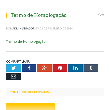
Termo de Homologação
0
POR
ADMINISTRADOR
EM
23 DE FEVEREIRO DE 2024
Termo de Homologação
COMPARTILHAR:
Twitter
Facebook
Google+
Pinterest
LinkedIn
Tumblr
Email
CONTEÚDO RELACIONADO