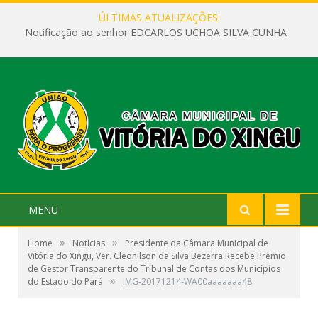
ÚLTIMAS ATUALIZAÇÕES:
Notificação ao senhor EDCARLOS UCHOA SILVA CUNHA
MENU
»
»
Home
Notícias
Presidente da Câmara Municipal de
Vitória do Xingu, Ver. Cleonilson da Silva Bezerra Recebe Prêmio
de Gestor Transparente do Tribunal de Contas dos Municípios
»
do Estado do Pará
IMG-20171214-WA00aaaaaaa48