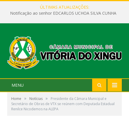
ÚLTIMAS ATUALIZAÇÕES:
Notificação ao senhor EDCARLOS UCHOA SILVA CUNHA
MENU
»
»
Home
Notícias
Presidente da Câmara Municipal e
Secretário de Obras de VTX se reúnem com Deputada Estadual
Renilce Nicodemos na ALEPA