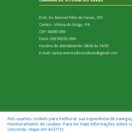
End.: Av. Manoel Félix de Farias, 720
Centro - Vitória do Xingu - PA
CEP: 68383-000
Fone: (93) 99239-7691
Horário de atendimento: 08:00 às 14:00
E-mail: camaravereadoresdevtx@gmail.com
Nós usamos cookies para melhorar sua experiência de navegação
Todos os direitos reservados a Câmara Municipal de
monitoramento de cookies. Para ter mais informações sobre como
concorda, clique em ACEITO.