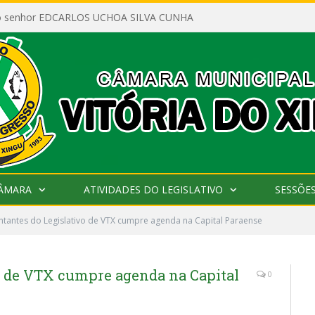
ao senhor EDCARLOS UCHOA SILVA CUNHA
CÂMARA
ATIVIDADES DO LEGISLATIVO
SESSÕE
tantes do Legislativo de VTX cumpre agenda na Capital Paraense
o de VTX cumpre agenda na Capital
0