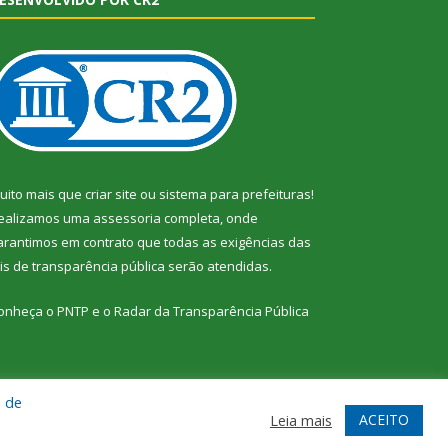
uito mais que
criar site
ou
sistema para prefeituras
!
ealizamos uma
assessoria
completa, onde
arantimos em contrato que todas as exigências das
eis de transparência pública
serão atendidas.
onheça o
PNTP
e o
Radar da Transparência Pública
a de
te
Acessar Área Administrativa
Acessar Webmail
ACEITO
Leia mais