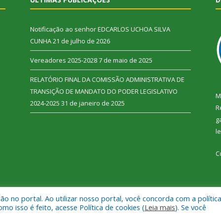
Notificação ao senhor EDCARLOS UCHOA SILVA
CUNHA
21 de julho de 2026
Vereadores 2025-2028
7 de maio de 2025
RELATÓRIO FINAL DA COMISSÃO ADMINISTRATIVA DE
TRANSIÇÃO DE MANDATO DO PODER LEGISLATIVO
M
2024-2025
31 de janeiro de 2025
R
g
l
C
 no portal. Ao utilizar nosso portal, você concorda com a polític
 Vitória do Xingu.
Mapa do Si
 isso é feito, acesse Política de cookies (
Leia mais
). Se você