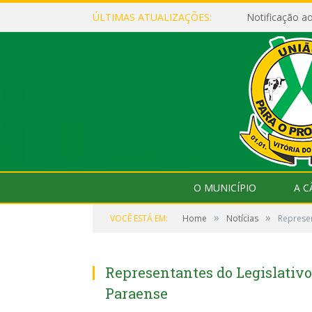
ÚLTIMAS ATUALIZAÇÕES:
Notificação 
O MUNICÍPIO
A 
»
»
VOCÊ ESTÁ EM:
Home
Notícias
Represen
Representantes do Legislativ
Paraense