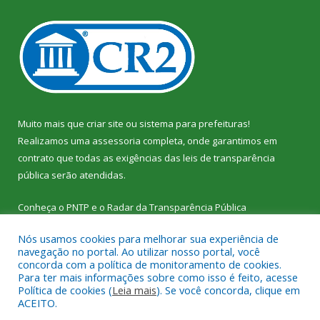
Muito mais que
criar site
ou
sistema para prefeituras
!
Realizamos uma
assessoria
completa, onde garantimos em
contrato que todas as exigências das
leis de transparência
pública
serão atendidas.
Conheça o
PNTP
e o
Radar da Transparência Pública
Nós usamos cookies para melhorar sua experiência de
navegação no portal. Ao utilizar nosso portal, você
concorda com a política de monitoramento de cookies.
Para ter mais informações sobre como isso é feito, acesse
Todos os direitos reservados a Câmara Municipal de Vitória do
Política de cookies (
Leia mais
). Se você concorda, clique em
Xingu.
ACEITO.