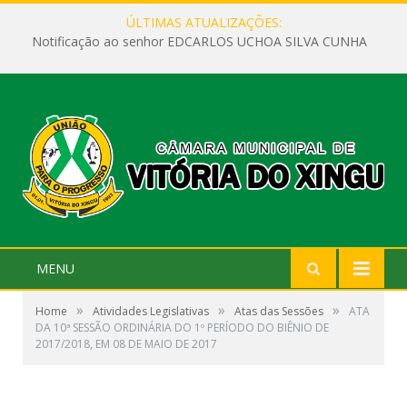
ÚLTIMAS ATUALIZAÇÕES:
Notificação ao senhor EDCARLOS UCHOA SILVA CUNHA
MENU
»
»
»
Home
Atividades Legislativas
Atas das Sessões
ATA
DA 10ª SESSÃO ORDINÁRIA DO 1º PERÍODO DO BIÊNIO DE
2017/2018, EM 08 DE MAIO DE 2017