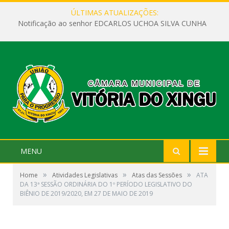
ÚLTIMAS ATUALIZAÇÕES:
Notificação ao senhor EDCARLOS UCHOA SILVA CUNHA
MENU
»
»
»
Home
Atividades Legislativas
Atas das Sessões
ATA
DA 13ª SESSÃO ORDINÁRIA DO 1º PERÍODO LEGISLATIVO DO
BIÊNIO DE 2019/2020, EM 27 DE MAIO DE 2019