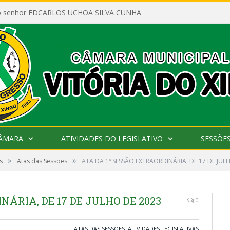
ao senhor EDCARLOS UCHOA SILVA CUNHA
CÂMARA
ATIVIDADES DO LEGISLATIVO
SESSÕE
»
»
s
Atas das Sessões
ATA DA 1ª SESSÃO EXTRAORDINÁRIA, DE 17 DE JUL
NÁRIA, DE 17 DE JULHO DE 2023
0
ATAS DAS SESSÕES
,
ATIVIDADES LEGISLATIVAS