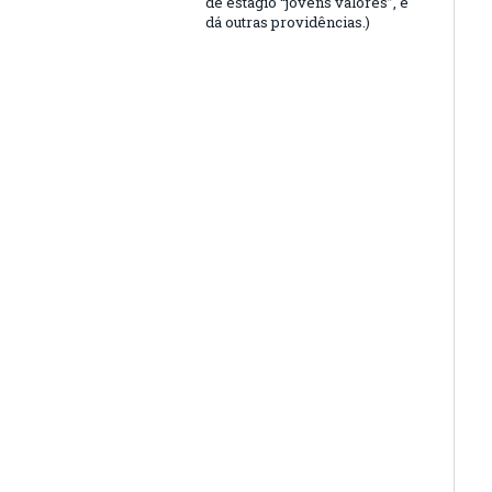
de estágio “jovens valores”, e
dá outras providências.)