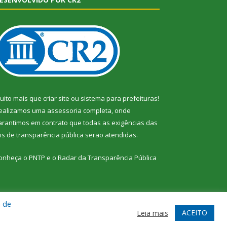
uito mais que
criar site
ou
sistema para prefeituras
!
ealizamos uma
assessoria
completa, onde
arantimos em contrato que todas as exigências das
eis de transparência pública
serão atendidas.
onheça o
PNTP
e o
Radar da Transparência Pública
a de
te
Acessar Área Administrativa
Acessar Webmail
ACEITO
Leia mais