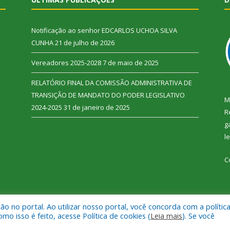
Notificação ao senhor EDCARLOS UCHOA SILVA
CUNHA
21 de julho de 2026
Vereadores 2025-2028
7 de maio de 2025
RELATÓRIO FINAL DA COMISSÃO ADMINISTRATIVA DE
TRANSIÇÃO DE MANDATO DO PODER LEGISLATIVO
M
2024-2025
31 de janeiro de 2025
R
g
l
C
 no portal. Ao utilizar nosso portal, você concorda com a polític
 Vitória do Xingu.
Mapa do Si
 isso é feito, acesse Política de cookies (
Leia mais
). Se você