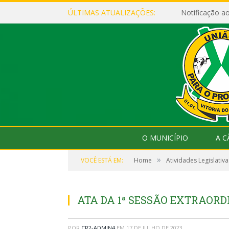
ÚLTIMAS ATUALIZAÇÕES:
Notificação 
O MUNICÍPIO
A 
»
VOCÊ ESTÁ EM:
Home
Atividades Legislativa
ATA DA 1ª SESSÃO EXTRAORDI
POR
CR2-ADMIN4
EM
17 DE JULHO DE 2023