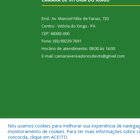
End.: Av. Manoel Félix de Farias, 720
Centro - Vitória do Xingu - PA
CEP: 68383-000
Fone: (93) 99239-7691
Horário de atendimento: 08:00 às 14:00
E-mail: camaravereadoresdevtx@gmail.com
Nós usamos cookies para melhorar sua experiência de navegação
Todos os direitos reservados a Câmara Municipal de
monitoramento de cookies. Para ter mais informações sobre como
concorda, clique em ACEITO.