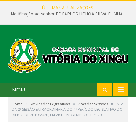
ÚLTIMAS ATUALIZAÇÕES:
Notificação ao senhor EDCARLOS UCHOA SILVA CUNHA
MENU
»
»
»
Home
Atividades Legislativas
Atas das Sessões
ATA
DA 2ª SESSÃO EXTRAORDINÁRIA DO 4º PERÍODO LEGISLATIVO DO
BIÊNIO DE 2019/2020, EM 26 DE NOVEMBRO DE 2020